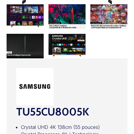
TU55CU8005K
Crystal UHD 4K 138cm (55 pouces)