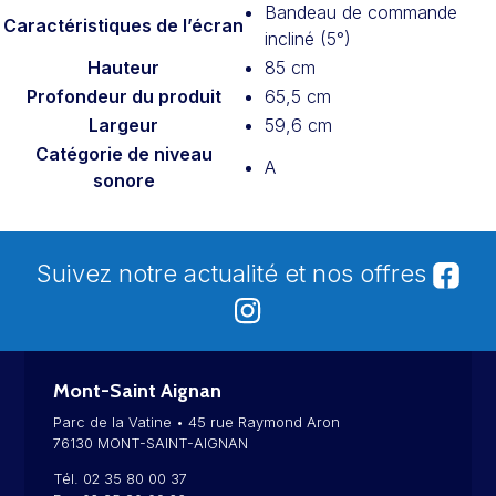
Bandeau de commande
Caractéristiques de l’écran
incliné (5°)
Hauteur
85 cm
Profondeur du produit
65,5 cm
Largeur
59,6 cm
Catégorie de niveau
A
sonore
Suivez notre actualité et nos offres
Mont-Saint Aignan
Parc de la Vatine • 45 rue Raymond Aron
76130 MONT-SAINT-AIGNAN
Tél. 02 35 80 00 37