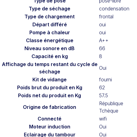
Type de pose
pose-libre
Type de séchage
condensation
Type de chargement
frontal
Départ différé
oui
Pompe à chaleur
oui
Classe énergétique
A++
Niveau sonore en dB
66
Capacité en kg
8
Affichage du temps restant du cycle de
Oui
séchage
Kit de vidange
fourni
Poids brut du produit en Kg
62
Poids net du produit en Kg
57.5
République
Origine de fabrication
Tchèque
Connecté
wifi
Moteur induction
Oui
Eclairage du tambour
Oui