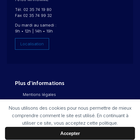
Tél. 02 35 74 19 80
Fax 02 35 74 99 32
Du mardi au samedi :
9h • 12h | 14h • 19h
Localisation
Plus d’informations
Mentions légales
Politique de confidentialité
Nous utilisons des cookies pour nous permettre de mieux
comprendre comment le site est utilisé. En continuant à
Flux RSS
utiliser ce site, vous acceptez cette politique.
Plan du site
Accepter