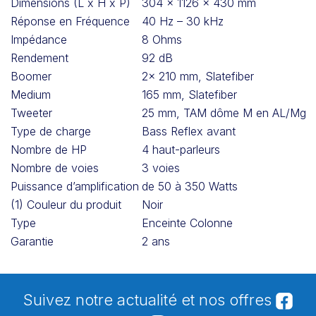
Dimensions (L x H x P)
304 x 1126 x 430 mm
Réponse en Fréquence
40 Hz – 30 kHz
Impédance
8 Ohms
Rendement
92 dB
Boomer
2x 210 mm, Slatefiber
Medium
165 mm, Slatefiber
Tweeter
25 mm, TAM dôme M en AL/Mg
Type de charge
Bass Reflex avant
Nombre de HP
4 haut-parleurs
Nombre de voies
3 voies
Puissance d’amplification
de 50 à 350 Watts
(1) Couleur du produit
Noir
Type
Enceinte Colonne
Garantie
2 ans
Suivez notre actualité et nos offres