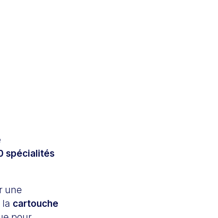
e
0 spécialités
r une
 la
cartouche
çue pour