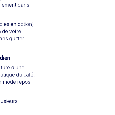
onnement dans
bles en option)
n
de votre
ans quitter
dien
uture d’une
omatique du café.
en mode repos
lusieurs