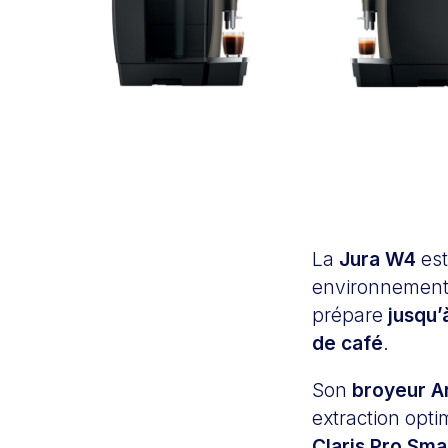
La
Jura W4
est
environnemen
prépare
jusqu’
de café
.
Son
broyeur A
extraction opti
Claris Pro Sma