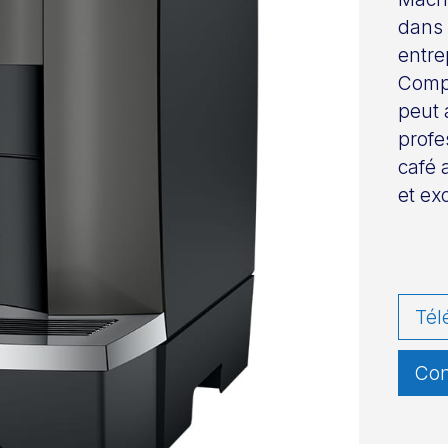
dans 
entre
Compa
peut 
profe
café 
et ex
Tél
Con