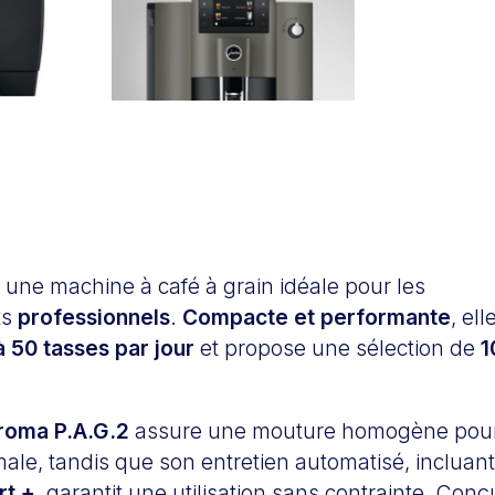
 une machine à café à grain idéale pour les
ts
professionnels
.
Compacte et performante
, ell
à 50 tasses par jour
et propose une sélection de
1
roma P.A.G.2
assure une mouture homogène pou
male, tandis que son entretien automatisé, incluant
rt +
, garantit une utilisation sans contrainte. Con