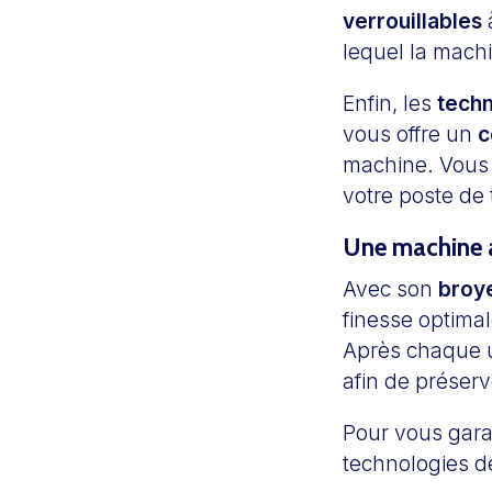
verrouillables
à
lequel la machi
Enfin, les
techn
vous offre un
c
machine. Vous p
votre poste de t
Une machine a
Avec son
broye
finesse optimale
Après chaque u
afin de préserv
Pour vous garan
technologies d