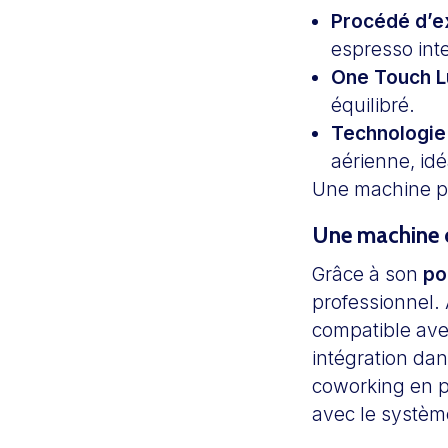
Procédé d’ex
espresso int
One Touch 
équilibré.
Technologie
aérienne, idé
Une machine pe
Une machine c
Grâce à son
po
professionnel. 
compatible ave
intégration da
coworking en p
avec le systè