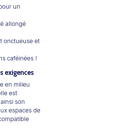
 pour un
fé allongé
it onctueuse et
s caféinées !
os exigences
e en milieu
elle est
t ainsi son
 aux espaces de
compatible