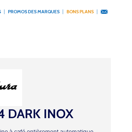
S
PROMOS DES MARQUES
BONS PLANS
 DARK INOX
ne à café entièrement automatique