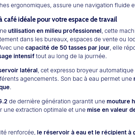
hes ergonomiques, assure une navigation fluide et
 café idéale pour votre espace de travail
une
utilisation en milieu professionnel
, cette mach
aitement dans les bureaux, espaces de vente ou lo
Avec une
capacité de 50 tasses par jour
, elle ré
age intensif
tout au long de la journée.
servoir latéral
, cet expresso broyeur automatique
ifférents agencements. Son bac à eau permet une
ique
.
G.2
de dernière génération garantit une
mouture 
r une extraction optimale et une
mise en valeur d
ité renforcée,
le réservoir à eau et le récipient à 