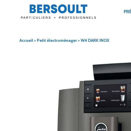
PR
Accueil
>
Petit électroménager
> W4 DARK INOX