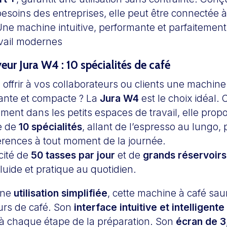
esoins des entreprises, elle peut être connectée 
Une machine intuitive, performante et parfaitemen
vail modernes
ur Jura W4 : 10 spécialités de café
offrir à vos collaborateurs ou clients une machine
ante et compacte ? La
Jura W4
est le choix idéal.
lement dans les petits espaces de travail, elle pro
ée de
10 spécialités
, allant de l’espresso au lungo, 
férences à tout moment de la journée.
cité de
50 tasses par jour
et de
grands réservoirs
fluide et pratique au quotidien.
une
utilisation simplifiée
, cette machine à café saur
urs de café. Son
interface intuitive et intelligente
 à chaque étape de la préparation. Son
écran de 3