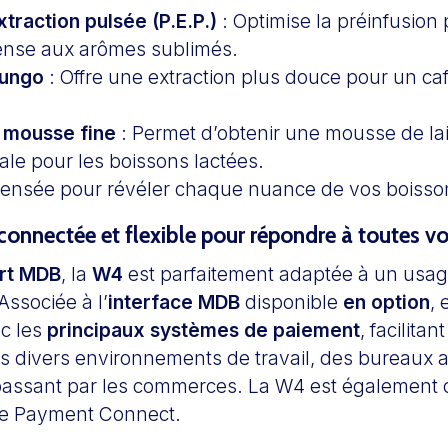
traction pulsée (P.E.P.)
: Optimise la préinfusion
ense aux arômes sublimés.
Lungo
: Offre une extraction plus douce pour un ca
 mousse fine
: Permet d’obtenir une mousse de la
ale pour les boissons lactées.
nsée pour révéler chaque nuance de vos boisson
onnectée et flexible pour répondre à toutes v
rt MDB
, la
W4
est parfaitement adaptée à un usag
Associée à l’
interface MDB
disponible
en option
, 
c les
principaux systèmes de paiement
, facilitan
ns divers environnements de travail, des bureaux
assant par les commerces. La W4 est également 
me Payment Connect.