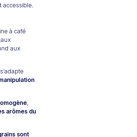
 accessible.
ine à café
caux
pond aux
 s’adapte
manipulation
homogène
,
es arômes du
grains sont