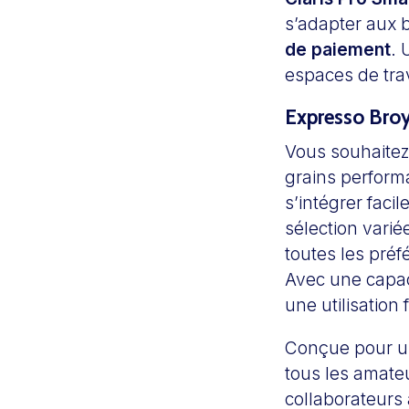
s’adapter aux b
de paiement
. 
espaces de tra
Expresso Broye
Vous souhaitez 
grains perform
s’intégrer faci
sélection vari
toutes les pré
Avec une capa
une utilisation 
Conçue pour 
tous les amate
collaborateurs