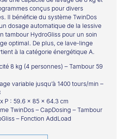
ogrammes conçus pour divers
les. Il bénéficie du système TwinDos
un dosage automatique de la lessive
un tambour HydroGliss pour un soin
nge optimal. De plus, ce lave-linge
tient à la catégorie énergétique A.
ité 8 kg (4 personnes) – Tambour 59
age variable jusqu’à 1400 tours/min –
B
 x P : 59.6 x 85 x 64.3 cm
ème TwinDos – CapDosing – Tambour
Gliss – Fonction AddLoad