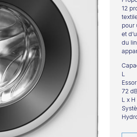
12 pr
texti
pour 
et d’
du li
appar
Capac
L
Essor
72 d
L x H
Syst
Hydro