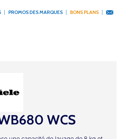
S
PROMOS DES MARQUES
BONS PLANS
WB680 WCS
se une capacité de lavage de 8 kg et