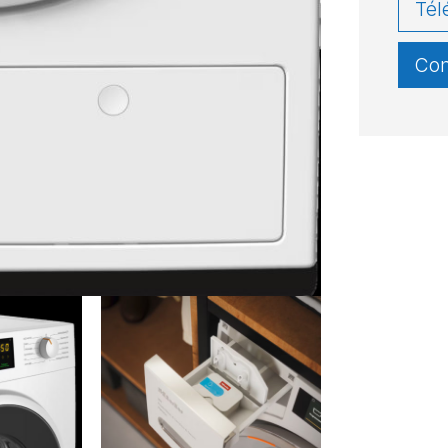
Tél
Con