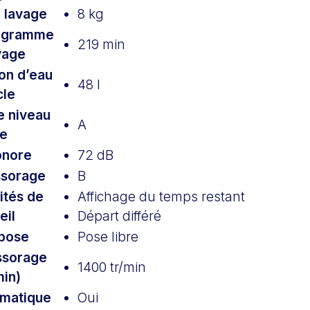
 lavage
8 kg
rogramme
219 min
vage
on d’eau
48 l
cle
e niveau
A
re
onore
72 dB
ssorage
B
ités de
Affichage du temps restant
eil
Départ différé
pose
Pose libre
ssorage
1400 tr/min
min)
matique
Oui