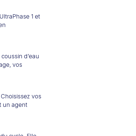
UltraPhase 1 et
 en
n coussin d’eau
hage, vos
. Choisissez vos
t un agent
du cycle. Elle