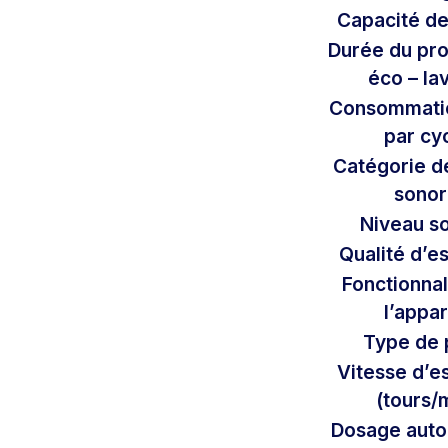
Capacité de
Durée du p
éco – la
Consommati
par cy
Catégorie d
sono
Niveau s
Qualité d’e
Fonctionnal
l’appar
Type de 
Vitesse d’e
(tours/
Dosage auto