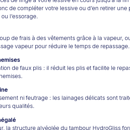
c de compléter votre lessive ou d’en retirer une p
 ou l’essorage.
up de frais à des vêtements grâce à la vapeur, ou 
issage vapeur pour réduire le temps de repassage.
hemises
ion de faux plis : il réduit les plis et facilite le re
chemises.
ine
sement ni feutrage : les lainages délicats sont tra
eurs qualités.
inégalé
r, la structure alvéolée du tambour HydroGliss fo