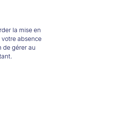
rder la mise en
en votre absence
in de gérer au
tant.