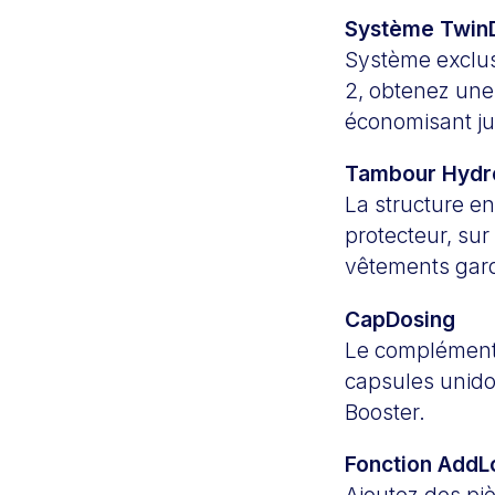
Système Twin
Système exclusi
2, obtenez une 
économisant ju
Tambour Hydro
La structure en
protecteur, sur
vêtements gard
CapDosing
Le complément p
capsules unido
Booster.
Fonction AddL
Ajoutez des piè