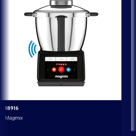
18916
Magimix