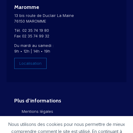
Maromme
13 bis route de Duclair La Maine
76150 MAROMME
Tél. 02 35 74 19 80
Fax 02 35 74 99 32
Du mardi au samedi :
9h • 12h | 14h • 19h
Localisation
Plus d’informations
Mentions légales
Politique de confidentialité
Nous utilisons des cookies pour nous permettre de mieux
comprendre comment le site est utilisé. En continuant à
Flux RSS