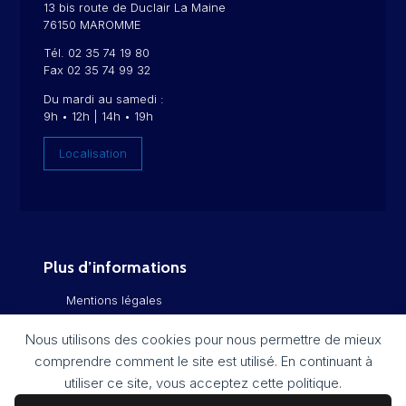
13 bis route de Duclair La Maine
76150 MAROMME
Tél. 02 35 74 19 80
Fax 02 35 74 99 32
Du mardi au samedi :
9h • 12h | 14h • 19h
Localisation
Plus d’informations
Mentions légales
Politique de confidentialité
Nous utilisons des cookies pour nous permettre de mieux
comprendre comment le site est utilisé. En continuant à
Flux RSS
utiliser ce site, vous acceptez cette politique.
Plan du site