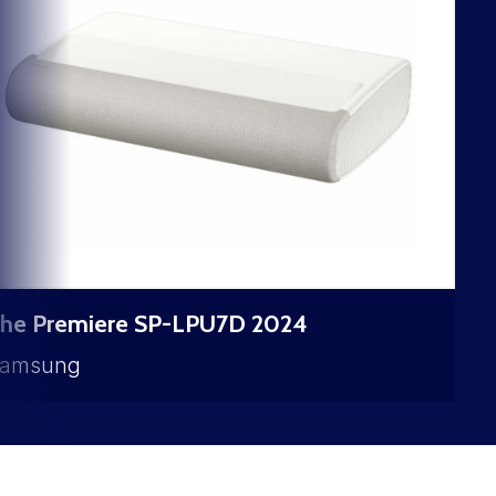
he Premiere SP-LPU7D 2024
amsung