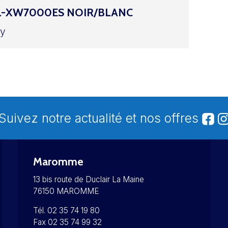
L-XW7000ES NOIR/BLANC
y
Suivez notre actualité et nos offres
Maromme
13 bis route de Duclair La Maine
76150 MAROMME
Tél. 02 35 74 19 80
Fax 02 35 74 99 32