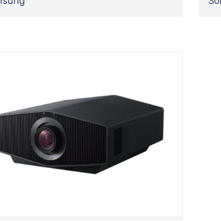
msung
So