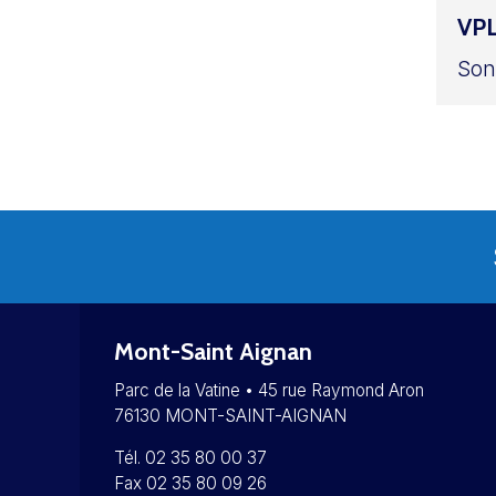
VP
Son
Mont-Saint Aignan
Parc de la Vatine • 45 rue Raymond Aron
76130 MONT-SAINT-AIGNAN
Tél. 02 35 80 00 37
Fax 02 35 80 09 26