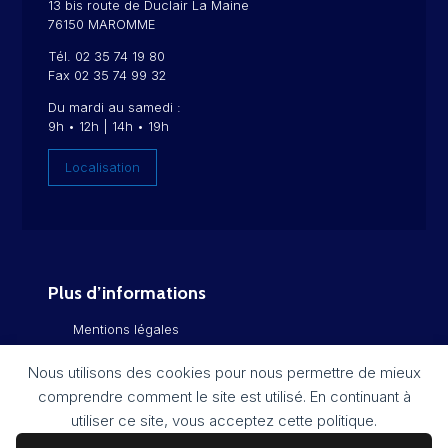
13 bis route de Duclair La Maine
76150 MAROMME
Tél. 02 35 74 19 80
Fax 02 35 74 99 32
Du mardi au samedi :
9h • 12h | 14h • 19h
Localisation
Plus d’informations
Mentions légales
Politique de confidentialité
Nous utilisons des cookies pour nous permettre de mieux
comprendre comment le site est utilisé. En continuant à
Flux RSS
utiliser ce site, vous acceptez cette politique.
Plan du site