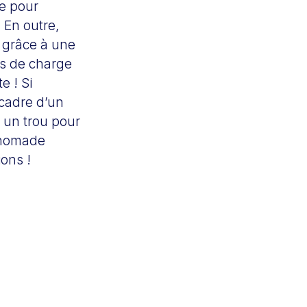
ie pour
 En outre,
 grâce à une
es de charge
e ! Si
 cadre d’un
 un trou pour
n nomade
ions !