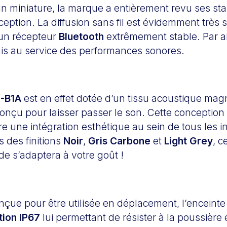
gn miniature, la marque a entièrement revu ses st
eption. La diffusion sans fil est évidemment très 
d’un récepteur
Bluetooth
extrêmement stable. Par ail
 mis au service des performances sonores.
-B1A
est en effet dotée d’un tissu acoustique mag
nçu pour laisser passer le son. Cette conception 
 une intégration esthétique au sein de tous les in
 des finitions
Noir
,
Gris Carbone
et
Light Grey
, c
e s’adaptera à votre goût !
ue pour être utilisée en déplacement, l’enceinte 
tion IP67
lui permettant de résister à la poussière 