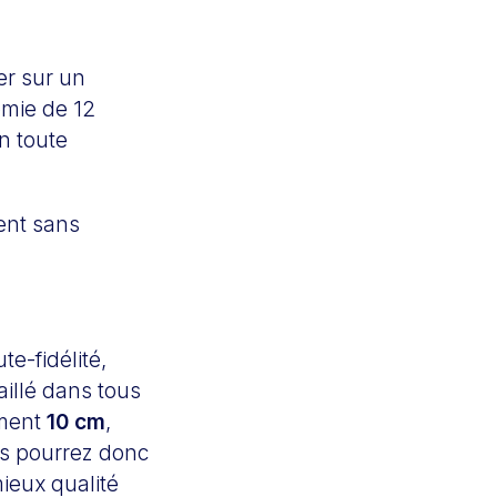
er sur un
omie de 12
n toute
ent sans
te-fidélité,
aillé dans tous
ement
10 cm
,
us pourrez donc
ieux qualité