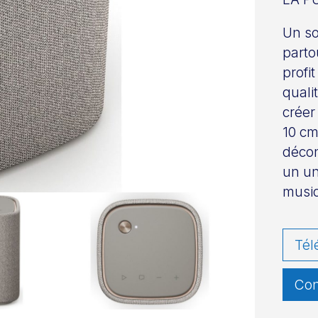
Un so
parto
profi
quali
créer
10 cm
décon
un un
musiq
Tél
Con