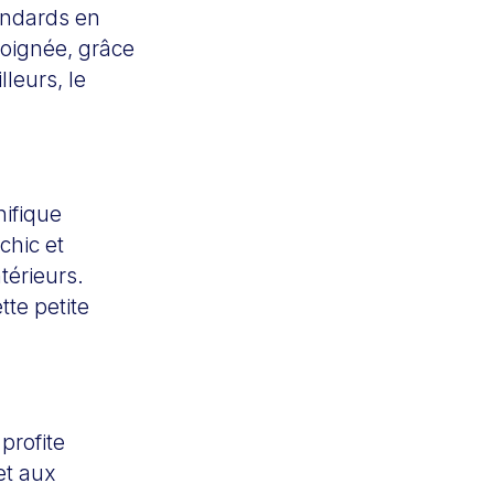
andards en
soignée, grâce
leurs, le
nifique
chic et
térieurs.
ette petite
profite
et aux