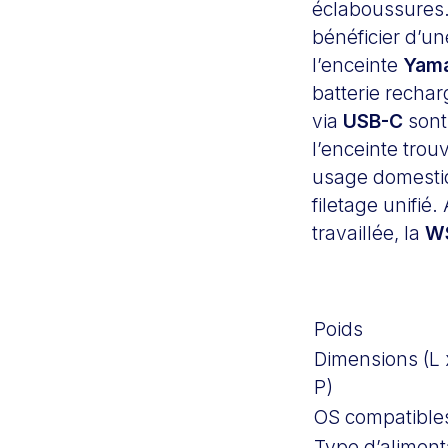
éclaboussures.
bénéficier d’un
l’enceinte
Yam
batterie recha
via
USB-C
sont
l’enceinte trou
usage domestiq
filetage unifié
travaillée, la
W
Poids
Dimensions (L 
P)
OS compatible
Type d’aliment