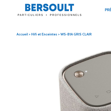
PR
Accueil
>
Hifi et Enceintes
> WS-B1A GRIS CLAIR