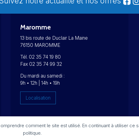
Suivez notre actualité et nos offres
Maromme
13 bis route de Duclair La Maine
76150 MAROMME
Tél. 02 35 74 19 80
Fax 02 35 74 99 32
Du mardi au samedi :
9h • 12h | 14h • 19h
Localisation
prendre comment le site est utilisé. En continuant à utiliser ce 
Réalisation :
Imagospirit
politique.