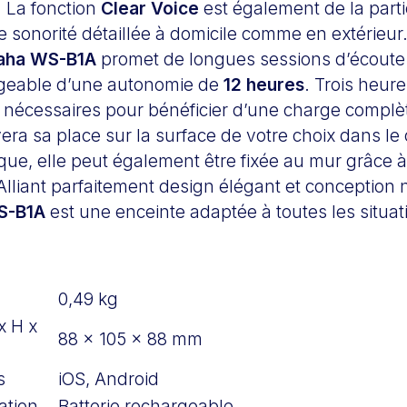
 La fonction
Clear Voice
est également de la part
e sonorité détaillée à domicile comme en extérieur.
aha WS-B1A
promet de longues sessions d’écoute
rgeable d’une autonomie de
12 heures
. Trois heur
 nécessaires pour bénéficier d’une charge complèt
vera sa place sur la surface de votre choix dans le
ue, elle peut également être fixée au mur grâce à
. Alliant parfaitement design élégant et conceptio
S-B1A
est une enceinte adaptée à toutes les situat
0,49 kg
x H x
88 x 105 x 88 mm
s
iOS, Android
ation
Batterie rechargeable