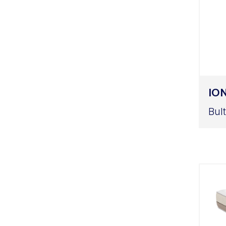
IO
Bul