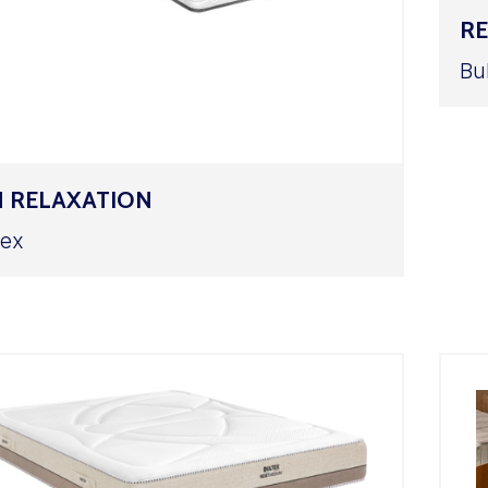
RE
Bu
N RELAXATION
tex