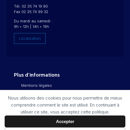
Tél. 02 35 74 19 80
Fax 02 35 74 99 32
Du mardi au samedi :
9h • 12h | 14h • 19h
Localisation
Plus d’informations
Mentions légales
Politique de confidentialité
Nous utilisons des cookies pour nous permettre de mieux
comprendre comment le site est utilisé. En continuant à
Flux RSS
utiliser ce site, vous acceptez cette politique.
Plan du site
Accepter