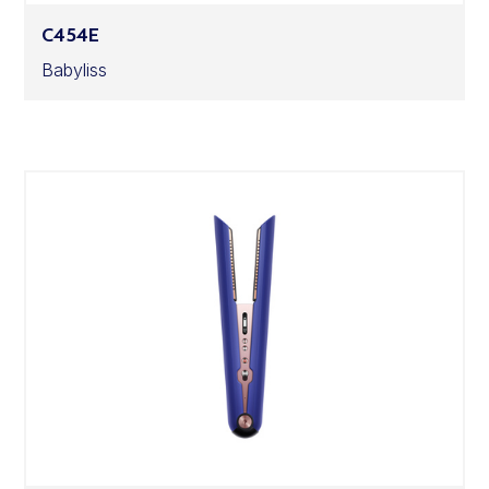
C454E
Babyliss